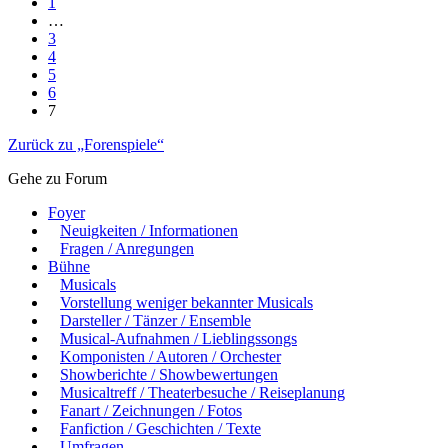
1
…
3
4
5
6
7
Zurück zu „Forenspiele“
Gehe zu Forum
Foyer
Neuigkeiten / Informationen
Fragen / Anregungen
Bühne
Musicals
Vorstellung weniger bekannter Musicals
Darsteller / Tänzer / Ensemble
Musical-Aufnahmen / Lieblingssongs
Komponisten / Autoren / Orchester
Showberichte / Showbewertungen
Musicaltreff / Theaterbesuche / Reiseplanung
Fanart / Zeichnungen / Fotos
Fanfiction / Geschichten / Texte
Umfragen