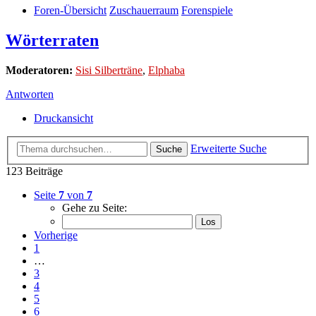
Foren-Übersicht
Zuschauerraum
Forenspiele
Wörterraten
Moderatoren:
Sisi Silberträne
,
Elphaba
Antworten
Druckansicht
Erweiterte Suche
Suche
123 Beiträge
Seite
7
von
7
Gehe zu Seite:
Vorherige
1
…
3
4
5
6