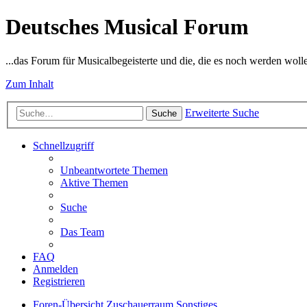
Deutsches Musical Forum
...das Forum für Musicalbegeisterte und die, die es noch werden woll
Zum Inhalt
Erweiterte Suche
Suche
Schnellzugriff
Unbeantwortete Themen
Aktive Themen
Suche
Das Team
FAQ
Anmelden
Registrieren
Foren-Übersicht
Zuschauerraum
Sonstiges