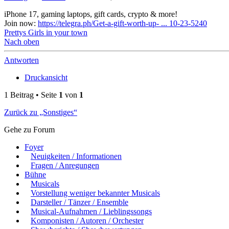
iPhone 17, gaming laptops, gift cards, crypto & more!
Join now:
https://telegra.ph/Get-a-gift-worth-up- ... 10-23-5240
Prettys Girls in your town
Nach oben
Antworten
Druckansicht
1 Beitrag • Seite
1
von
1
Zurück zu „Sonstiges“
Gehe zu Forum
Foyer
Neuigkeiten / Informationen
Fragen / Anregungen
Bühne
Musicals
Vorstellung weniger bekannter Musicals
Darsteller / Tänzer / Ensemble
Musical-Aufnahmen / Lieblingssongs
Komponisten / Autoren / Orchester