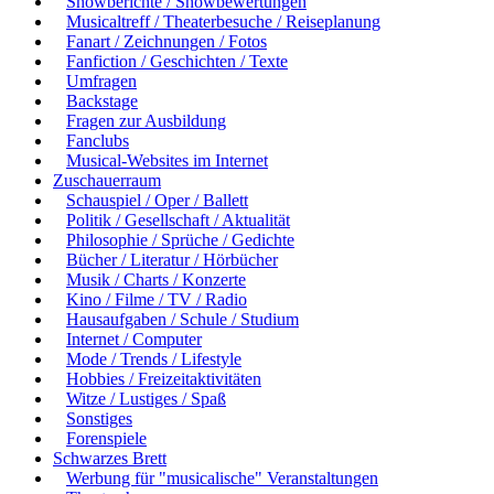
Showberichte / Showbewertungen
Musicaltreff / Theaterbesuche / Reiseplanung
Fanart / Zeichnungen / Fotos
Fanfiction / Geschichten / Texte
Umfragen
Backstage
Fragen zur Ausbildung
Fanclubs
Musical-Websites im Internet
Zuschauerraum
Schauspiel / Oper / Ballett
Politik / Gesellschaft / Aktualität
Philosophie / Sprüche / Gedichte
Bücher / Literatur / Hörbücher
Musik / Charts / Konzerte
Kino / Filme / TV / Radio
Hausaufgaben / Schule / Studium
Internet / Computer
Mode / Trends / Lifestyle
Hobbies / Freizeitaktivitäten
Witze / Lustiges / Spaß
Sonstiges
Forenspiele
Schwarzes Brett
Werbung für "musicalische" Veranstaltungen