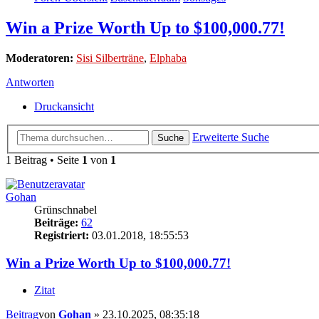
Win a Prize Worth Up to $100,000.77!
Moderatoren:
Sisi Silberträne
,
Elphaba
Antworten
Druckansicht
Erweiterte Suche
Suche
1 Beitrag • Seite
1
von
1
Gohan
Grünschnabel
Beiträge:
62
Registriert:
03.01.2018, 18:55:53
Win a Prize Worth Up to $100,000.77!
Zitat
Beitrag
von
Gohan
»
23.10.2025, 08:35:18