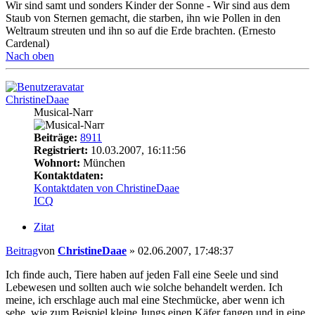
Wir sind samt und sonders Kinder der Sonne - Wir sind aus dem
Staub von Sternen gemacht, die starben, ihn wie Pollen in den
Weltraum streuten und ihn so auf die Erde brachten. (Ernesto
Cardenal)
Nach oben
ChristineDaae
Musical-Narr
Beiträge:
8911
Registriert:
10.03.2007, 16:11:56
Wohnort:
München
Kontaktdaten:
Kontaktdaten von ChristineDaae
ICQ
Zitat
Beitrag
von
ChristineDaae
»
02.06.2007, 17:48:37
Ich finde auch, Tiere haben auf jeden Fall eine Seele und sind
Lebewesen und sollten auch wie solche behandelt werden. Ich
meine, ich erschlage auch mal eine Stechmücke, aber wenn ich
sehe, wie zum Beispiel kleine Jungs einen Käfer fangen und in eine