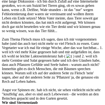
eine lange Diskussion - ich bin durch Zufall auf eine Internetseite
gestoßen, wo es um Suizid bei Tieren ging, ob es sowas geben
kann, wenn z.B. Delfine, Wale stranden - ist das "nur" wegen
Fehlorientierung doer waren sie vereinsamt und wollten ihrem
Leben ein Ende setzen? Mein Vater meinte, dass Tiere soweit gar
nicht denken könnten, das hat mich echt aufgeregt. Wir können
doch gar nicht beurteilen wie ein Tier denkt und wir können genau
so wenig wissen, was das Tier fühlt...
Zum Thema Fleisch muss ich sagen, dass ich mir vorgenommen
habe (und das auch tue) nicht mehr so viel Fleisch zu essen. Ganz
Vegetarier war ich mal für einige Woche, aber das war furchtbar... 1.
weil ich viel mehr Käse gegessen hab und mir aufgefallen ist, dass
ich wohl ne leichte Laktoseintoleranz hab (
) und 2. weil ich
mehr Gemüse und Salat gegessen habe und ich den Glauben habe,
dass auch Pflanzen Gefühle und Seele haben - warum auch nicht?
Immerhin gibt es doch Menschen, die mit Bäumen sprechen
können. Warum soll ich auf der anderen Seite zu Fleisch 'nein'
sagen, aber auf der anderen Seite zu 'Pflanzen' ja, die genauso ein
Rech auf Leben haben.
Angst vor Spinnen etc. hab ich nicht, sie sehen vielleicht nicht sehr
"knuffelig' aus, aber es sind auch Lebewesen - die werden an den
Beinchen gepackt und in den Garten gesetzt.
Wir sind Sternenstaub