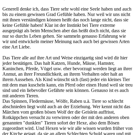
Generell denke ich, dass Tiere sehr wohl eine Seele haben und auch
bis zu einem gewissen Grad Gefühle haben. Nur weil wir uns nicht
mit ihnen verständigen können heißt das noch lange nicht, dass sie
keine Gefühle haben! Klar ist der Instinkt bei Tiere extreme
ausgeprägt als beim Menschen aber das heißt doch nicht, dass sie
nur so durchs Leben gehen. Sie sammeln genauso Erfahrung wie
wir und entwickeln meiner Meinung nach auch bei gewissen Arten
eine Art Liebe.
Das Tiere alle auf ihre Art und Weise einzigartig sind wird dir hier
jeder bestätigen. Das halt Katzen, Hunde, Mäuse, Hamster,
Kaninchen, Pferde, Vögel usw. eher bevorzugt werden liegt an ihrer
Anmut, an ihrer Freundlichkeit, an ihrem Verhalten oder halt an
ihrem Aussehen. Als Kind wünscht sich (fast) jeder ein kleines Tier
mit dem man kuscheln kann, ein Pferd oder einen Hund weil sie treu
sind und ein liebevoller Gefährte sein können. Genauso ist es auch
mit anderen Tieren.
Das Spinnen, Fledermäuse, Wölfe, Raben u.ä. Tiere so schlecht
abschnieden liegt wohl auch an der Erziehung. Wer kennt nicht das
Märchen vom großen bösen Wolf der die Geislein auffrisst,
Rotkäppchen versucht zu verwirren oder der mit den anderen oben
genannten "dunklen" Tieren sofort der Hexe, also dem Bösen
zugeordnet wird. Und Hexen wie wir alle wissen wurden früher von
der Kirche gejagt, da sie an allem Schlechten Schuld waren und mit