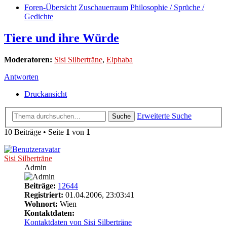
Foren-Übersicht
Zuschauerraum
Philosophie / Sprüche /
Gedichte
Tiere und ihre Würde
Moderatoren:
Sisi Silberträne
,
Elphaba
Antworten
Druckansicht
Erweiterte Suche
Suche
10 Beiträge • Seite
1
von
1
Sisi Silberträne
Admin
Beiträge:
12644
Registriert:
01.04.2006, 23:03:41
Wohnort:
Wien
Kontaktdaten:
Kontaktdaten von Sisi Silberträne