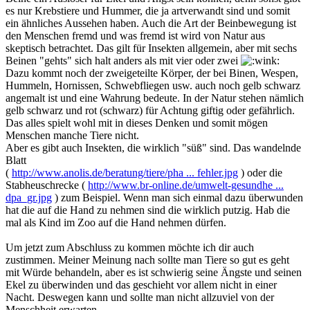
es nur Krebstiere und Hummer, die ja artverwandt sind und somit
ein ähnliches Aussehen haben. Auch die Art der Beinbewegung ist
den Menschen fremd und was fremd ist wird von Natur aus
skeptisch betrachtet. Das gilt für Insekten allgemein, aber mit sechs
Beinen "gehts" sich halt anders als mit vier oder zwei
Dazu kommt noch der zweigeteilte Körper, der bei Binen, Wespen,
Hummeln, Hornissen, Schwebfliegen usw. auch noch gelb schwarz
angemalt ist und eine Wahrung bedeute. In der Natur stehen nämlich
gelb schwarz und rot (schwarz) für Achtung giftig oder gefährlich.
Das alles spielt wohl mit in dieses Denken und somit mögen
Menschen manche Tiere nicht.
Aber es gibt auch Insekten, die wirklich "süß" sind. Das wandelnde
Blatt
(
http://www.anolis.de/beratung/tiere/pha ... fehler.jpg
) oder die
Stabheuschrecke (
http://www.br-online.de/umwelt-gesundhe ...
dpa_gr.jpg
) zum Beispiel. Wenn man sich einmal dazu überwunden
hat die auf die Hand zu nehmen sind die wirklich putzig. Hab die
mal als Kind im Zoo auf die Hand nehmen dürfen.
Um jetzt zum Abschluss zu kommen möchte ich dir auch
zustimmen. Meiner Meinung nach sollte man Tiere so gut es geht
mit Würde behandeln, aber es ist schwierig seine Ängste und seinen
Ekel zu überwinden und das geschieht vor allem nicht in einer
Nacht. Deswegen kann und sollte man nicht allzuviel von der
Menschheit erwarten.