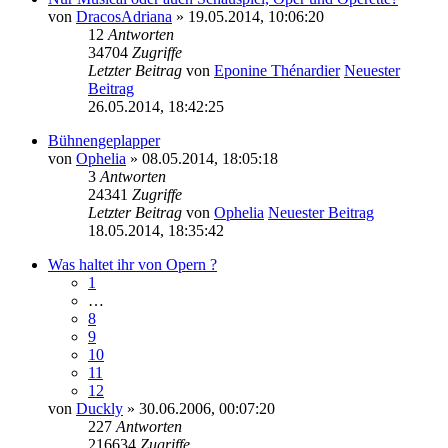
von
DracosAdriana
» 19.05.2014, 10:06:20
12
Antworten
34704
Zugriffe
Letzter Beitrag
von
Eponine Thénardier
Neuester
Beitrag
26.05.2014, 18:42:25
Bühnengeplapper
von
Ophelia
» 08.05.2014, 18:05:18
3
Antworten
24341
Zugriffe
Letzter Beitrag
von
Ophelia
Neuester Beitrag
18.05.2014, 18:35:42
Was haltet ihr von Opern ?
1
…
8
9
10
11
12
von
Duckly
» 30.06.2006, 00:07:20
227
Antworten
216634
Zugriffe