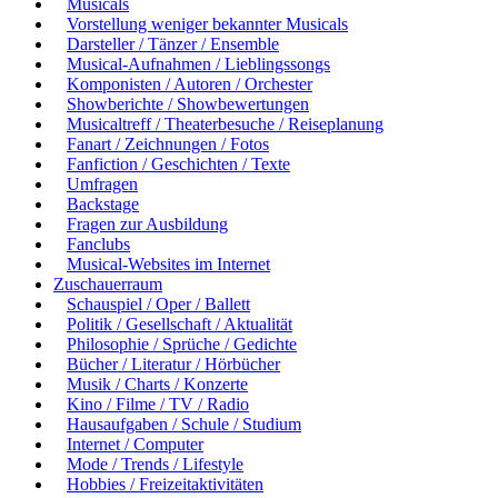
Musicals
Vorstellung weniger bekannter Musicals
Darsteller / Tänzer / Ensemble
Musical-Aufnahmen / Lieblingssongs
Komponisten / Autoren / Orchester
Showberichte / Showbewertungen
Musicaltreff / Theaterbesuche / Reiseplanung
Fanart / Zeichnungen / Fotos
Fanfiction / Geschichten / Texte
Umfragen
Backstage
Fragen zur Ausbildung
Fanclubs
Musical-Websites im Internet
Zuschauerraum
Schauspiel / Oper / Ballett
Politik / Gesellschaft / Aktualität
Philosophie / Sprüche / Gedichte
Bücher / Literatur / Hörbücher
Musik / Charts / Konzerte
Kino / Filme / TV / Radio
Hausaufgaben / Schule / Studium
Internet / Computer
Mode / Trends / Lifestyle
Hobbies / Freizeitaktivitäten