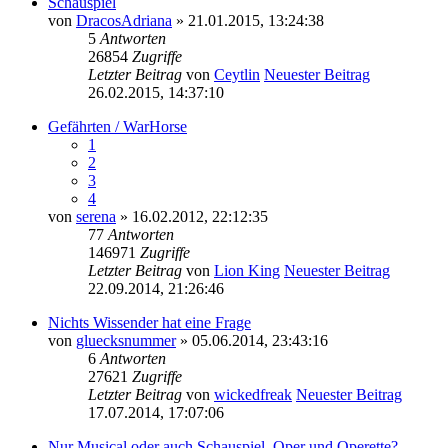
Schauspiel
von
DracosAdriana
» 21.01.2015, 13:24:38
5
Antworten
26854
Zugriffe
Letzter Beitrag
von
Ceytlin
Neuester Beitrag
26.02.2015, 14:37:10
Gefährten / WarHorse
1
2
3
4
von
serena
» 16.02.2012, 22:12:35
77
Antworten
146971
Zugriffe
Letzter Beitrag
von
Lion King
Neuester Beitrag
22.09.2014, 21:26:46
Nichts Wissender hat eine Frage
von
gluecksnummer
» 05.06.2014, 23:43:16
6
Antworten
27621
Zugriffe
Letzter Beitrag
von
wickedfreak
Neuester Beitrag
17.07.2014, 17:07:06
Nur Musical oder auch Schauspiel, Oper und Operette?