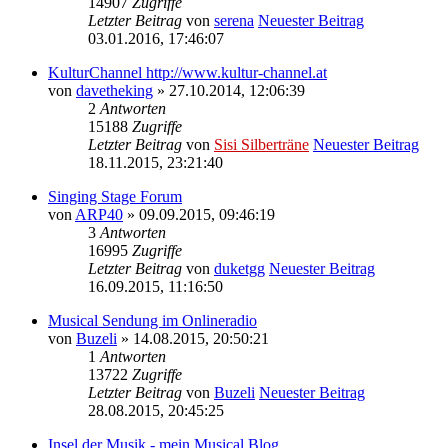
14907
Zugriffe
Letzter Beitrag
von
serena
Neuester Beitrag
03.01.2016, 17:46:07
KulturChannel http://www.kultur-channel.at
von
davetheking
» 27.10.2014, 12:06:39
2
Antworten
15188
Zugriffe
Letzter Beitrag
von
Sisi Silberträne
Neuester Beitrag
18.11.2015, 23:21:40
Singing Stage Forum
von
ARP40
» 09.09.2015, 09:46:19
3
Antworten
16995
Zugriffe
Letzter Beitrag
von
duketgg
Neuester Beitrag
16.09.2015, 11:16:50
Musical Sendung im Onlineradio
von
Buzeli
» 14.08.2015, 20:50:21
1
Antworten
13722
Zugriffe
Letzter Beitrag
von
Buzeli
Neuester Beitrag
28.08.2015, 20:45:25
Insel der Musik - mein Musical Blog