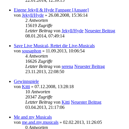
22.01.2014, 12:39:15
Eigene Jekyll & Hyde Fanpage [Ansage]
von
Jekyll/Hyde
» 26.08.2008, 15:36:14
2
Antworten
15619
Zugriffe
Letzter Beitrag
von
Jekyll/Hyde
Neuester Beitrag
08.01.2014, 07:49:14
Save Live Musical- Rettet die Live-Musicals
von
sousaphon
» 11.09.2013, 10:06:54
4
Antworten
16626
Zugriffe
Letzter Beitrag
von
serena
Neuester Beitrag
23.11.2013, 22:08:50
Gewinnspiele
von
Kitti
» 07.12.2008, 13:28:18
10
Antworten
20347
Zugriffe
Letzter Beitrag
von
Kitti
Neuester Beitrag
03.04.2013, 21:17:06
Me and my Musicals
von
me.and.my.musicals
» 02.02.2013, 11:26:05
0
Antworten