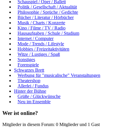
Schauspiel / Oper / Ballett
Politik / Gesellschaft / Aktualität
Philosophie / Sprüche / Gedichte
Bücher / Literatur / Hörbücher
Musik / Charts / Konzerte
Kino / Filme / TV / Radio
Hausaufgaben / Schule / Studium
Internet / Computer
Mode / Trends / Lifestyle
Hobbies / Freizeitaktivitäten
Witze / Lustiges / Spaß
Sonstiges
Forenspiele
Schwarzes Brett
Werbung für "musicalische" Veranstaltungen
Theatershop
Allerlei / Fundus
Hinter der Bühne
Grüße / Glückwünsche
Neu im Ensemble
Wer ist online?
Mitglieder in diesem Forum: 0 Mitglieder und 1 Gast