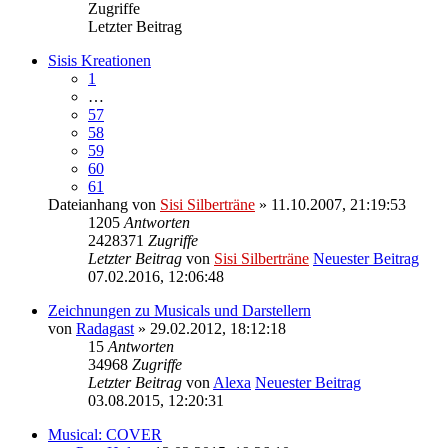
Zugriffe
Letzter Beitrag
Sisis Kreationen
1
…
57
58
59
60
61
Dateianhang
von
Sisi Silberträne
» 11.10.2007, 21:19:53
1205
Antworten
2428371
Zugriffe
Letzter Beitrag
von
Sisi Silberträne
Neuester Beitrag
07.02.2016, 12:06:48
Zeichnungen zu Musicals und Darstellern
von
Radagast
» 29.02.2012, 18:12:18
15
Antworten
34968
Zugriffe
Letzter Beitrag
von
Alexa
Neuester Beitrag
03.08.2015, 12:20:31
Musical: COVER