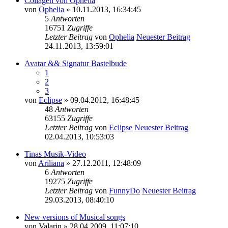
Collagen von Ophelia
von
Ophelia
» 10.11.2013, 16:34:45
5
Antworten
16751
Zugriffe
Letzter Beitrag
von
Ophelia
Neuester Beitrag
24.11.2013, 13:59:01
Avatar && Signatur Bastelbude
1
2
3
von
Eclipse
» 09.04.2012, 16:48:45
48
Antworten
63155
Zugriffe
Letzter Beitrag
von
Eclipse
Neuester Beitrag
02.04.2013, 10:53:03
Tinas Musik-Video
von
Ariliana
» 27.12.2011, 12:48:09
6
Antworten
19275
Zugriffe
Letzter Beitrag
von
FunnyDo
Neuester Beitrag
29.03.2013, 08:40:10
New versions of Musical songs
von
Valarin
» 28.04.2009, 11:07:10