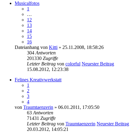
Musicalfotos
1
…
12
13
14
15
16
Dateianhang
von
Kitti
» 25.11.2008, 18:58:26
304
Antworten
201330
Zugriffe
Letzter Beitrag
von
colorful
Neuester Beitrag
15.08.2012, 12:23:38
Felines Kreativwerkstatt
1
2
3
4
von
Traumtaenzerin
» 06.01.2011, 17:05:50
63
Antworten
71431
Zugriffe
Letzter Beitrag
von
Traumtaenzerin
Neuester Beitrag
20.03.2012, 14:05:21