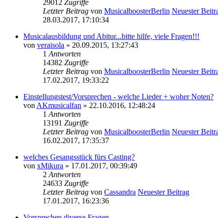
29012
Zugriffe
Letzter Beitrag
von
MusicalboosterBerlin
Neuester Beitr
28.03.2017, 17:10:34
Musicalausbildung und Abitur...bitte hilfe, viele Fragen!!!
von
veraisola
» 20.09.2015, 13:27:43
1
Antworten
14382
Zugriffe
Letzter Beitrag
von
MusicalboosterBerlin
Neuester Beitr
17.02.2017, 19:33:22
Einstellungstest/Vorsprechen - welche Lieder + woher Noten?
von
AKmusicalfan
» 22.10.2016, 12:48:24
1
Antworten
13191
Zugriffe
Letzter Beitrag
von
MusicalboosterBerlin
Neuester Beitr
16.02.2017, 17:35:37
welches Gesangsstück fürs Casting?
von
xMikura
» 17.01.2017, 00:39:49
2
Antworten
24633
Zugriffe
Letzter Beitrag
von
Cassandra
Neuester Beitrag
17.01.2017, 16:23:36
Vorsprechen diverse Fragen