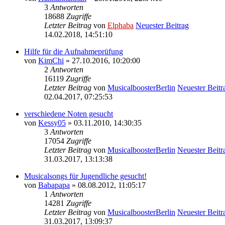
3
Antworten
18688
Zugriffe
Letzter Beitrag
von
Elphaba
Neuester Beitrag
14.02.2018, 14:51:10
Hilfe für die Aufnahmeprüfung
von
KimChi
» 27.10.2016, 10:20:00
2
Antworten
16119
Zugriffe
Letzter Beitrag
von
MusicalboosterBerlin
Neuester Beitr
02.04.2017, 07:25:53
verschiedene Noten gesucht
von
Kessy05
» 03.11.2010, 14:30:35
3
Antworten
17054
Zugriffe
Letzter Beitrag
von
MusicalboosterBerlin
Neuester Beitr
31.03.2017, 13:13:38
Musicalsongs für Jugendliche gesucht!
von
Babapapa
» 08.08.2012, 11:05:17
1
Antworten
14281
Zugriffe
Letzter Beitrag
von
MusicalboosterBerlin
Neuester Beitr
31.03.2017, 13:09:37