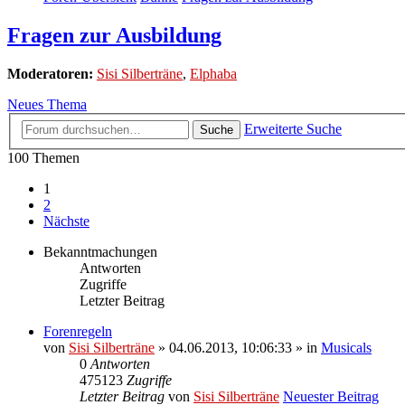
Fragen zur Ausbildung
Moderatoren:
Sisi Silberträne
,
Elphaba
Neues Thema
Erweiterte Suche
Suche
100 Themen
1
2
Nächste
Bekanntmachungen
Antworten
Zugriffe
Letzter Beitrag
Forenregeln
von
Sisi Silberträne
» 04.06.2013, 10:06:33 » in
Musicals
0
Antworten
475123
Zugriffe
Letzter Beitrag
von
Sisi Silberträne
Neuester Beitrag