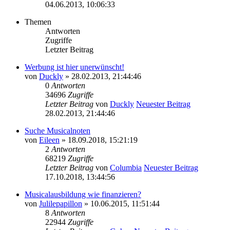
04.06.2013, 10:06:33
Themen
Antworten
Zugriffe
Letzter Beitrag
Werbung ist hier unerwünscht!
von
Duckly
» 28.02.2013, 21:44:46
0
Antworten
34696
Zugriffe
Letzter Beitrag
von
Duckly
Neuester Beitrag
28.02.2013, 21:44:46
Suche Musicalnoten
von
Eileen
» 18.09.2018, 15:21:19
2
Antworten
68219
Zugriffe
Letzter Beitrag
von
Columbia
Neuester Beitrag
17.10.2018, 13:44:56
Musicalausbildung wie finanzieren?
von
Julilepapillon
» 10.06.2015, 11:51:44
8
Antworten
22944
Zugriffe