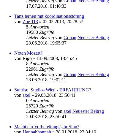
Letzter Beitrag
von
Gohan
Neuester Beitrag
17.07.2018, 01:46:33
Tanz lernen mit koordinationsstörung
von
Zoe 113
» 02.02.2013, 20:28:57
5
Antworten
19580
Zugriffe
Letzter Beitrag
von
Gohan
Neuester Beitrag
28.06.2018, 19:05:37
Noten Mozart!
von
Rigo
» 13.09.2008, 13:45:45
8
Antworten
22961
Zugriffe
Letzter Beitrag
von
Gohan
Neuester Beitrag
28.06.2018, 19:02:11
Sunrise_Studios Wien - ERFAHRUNG?
von
axel
» 29.03.2018, 23:50:41
0
Antworten
25720
Zugriffe
Letzter Beitrag
von
axel
Neuester Beitrag
29.03.2018, 23:50:41
Macht ein Vorbereitungsjahr Sinn?
von
Hannahhannah
» 28.01.2018, 22:34:19