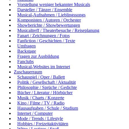
Vorstellung weniger bekannter Musicals
Darsteller / Tänzer / Ensemble
Musical-Aufnahmen / Lieblingssongs
Komponisten / Autoren / Orchester
Showberichte / Showbewertungen
Musicaltreff / Theaterbesuche / Reiseplanung
Fanart / Zeichnungen / Fotos
Fanfiction / Geschichten / Texte
Umfragen
Backstage
Fragen zur Ausbildung
Fanclubs
Musical-Websites im Internet
Zuschauerraum
Schauspiel / Oper / Ballett
Politik / Gesellschaft / Aktualität
Philosophie / Sprüche / Gedichte
Bücher / Literatur / Hörbücher
Musik / Charts / Konzerte
Kino / Filme / TV / Radio
Hausaufgaben / Schule / Studium
Internet / Computer
Mode / Trends / Lifestyle
Hobbies / Freizeitaktivitäten
Witze / Lustiges / Spaß