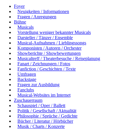
Foyer
Neuigkeiten / Informationen
Fragen / Anregungen
Bühne
Musicals
Vorstellung weniger bekannter Musicals
Darsteller / Tänzer / Ensemble
Musical-Aufnahmen / Lieblingssongs
Komponisten / Autoren / Orchester
Showberichte / Showbewertungen
Musicaltreff / Theaterbesuche / Reiseplanung
Fanart / Zeichnungen / Fotos
Fanfiction / Geschichten / Texte
Umfragen
Backstage
Fragen zur Ausbildung
Fanclubs
Musical-Websites im Internet
Zuschauerraum
Schauspiel / Oper / Ballett
Politik / Gesellschaft / Aktualität
Philosophie / Sprüche / Gedichte
Bücher / Literatur / Hörbücher
Musik / Charts / Konzerte