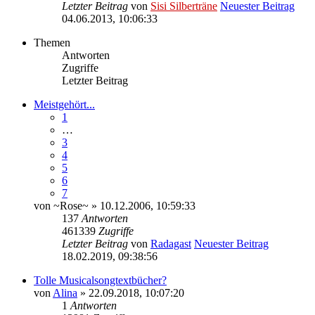
Letzter Beitrag
von
Sisi Silberträne
Neuester Beitrag
04.06.2013, 10:06:33
Themen
Antworten
Zugriffe
Letzter Beitrag
Meistgehört...
1
…
3
4
5
6
7
von
~Rose~
» 10.12.2006, 10:59:33
137
Antworten
461339
Zugriffe
Letzter Beitrag
von
Radagast
Neuester Beitrag
18.02.2019, 09:38:56
Tolle Musicalsongtextbücher?
von
Alina
» 22.09.2018, 10:07:20
1
Antworten