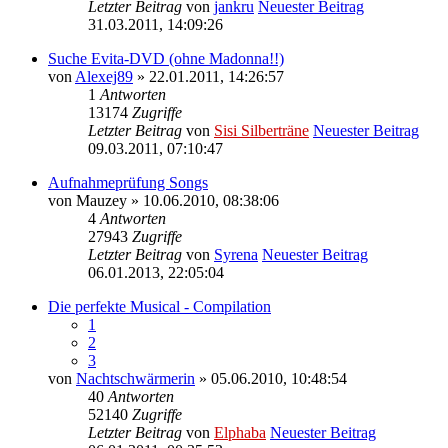
Letzter Beitrag
von
jankru
Neuester Beitrag
31.03.2011, 14:09:26
Suche Evita-DVD (ohne Madonna!!)
von
Alexej89
» 22.01.2011, 14:26:57
1
Antworten
13174
Zugriffe
Letzter Beitrag
von
Sisi Silberträne
Neuester Beitrag
09.03.2011, 07:10:47
Aufnahmeprüfung Songs
von
Mauzey
» 10.06.2010, 08:38:06
4
Antworten
27943
Zugriffe
Letzter Beitrag
von
Syrena
Neuester Beitrag
06.01.2013, 22:05:04
Die perfekte Musical - Compilation
1
2
3
von
Nachtschwärmerin
» 05.06.2010, 10:48:54
40
Antworten
52140
Zugriffe
Letzter Beitrag
von
Elphaba
Neuester Beitrag