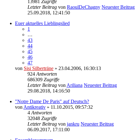
13981
Zugriffe
Letzter Beitrag
von
RaoulDeChagny
Neuester Beitrag
25.09.2018, 12:41:50
Euer aktuelles Lieblingslied
1
…
43
44
45
46
47
von
Sisi Silberträne
» 23.04.2006, 16:30:13
924
Antworten
686309
Zugriffe
Letzter Beitrag
von
Ariliana
Neuester Beitrag
29.08.2018, 14:16:50
"Notre Dame De Paris" auf Deutsch?
von
Antikreativ
» 11.10.2015, 09:57:32
4
Antworten
32048
Zugriffe
Letzter Beitrag
von
jankru
Neuester Beitrag
06.09.2017, 17:11:00