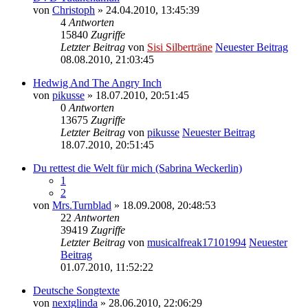
von
Christoph
» 24.04.2010, 13:45:39
4
Antworten
15840
Zugriffe
Letzter Beitrag
von
Sisi Silberträne
Neuester Beitrag
08.08.2010, 21:03:45
Hedwig And The Angry Inch
von
pikusse
» 18.07.2010, 20:51:45
0
Antworten
13675
Zugriffe
Letzter Beitrag
von
pikusse
Neuester Beitrag
18.07.2010, 20:51:45
Du rettest die Welt für mich (Sabrina Weckerlin)
1
2
von
Mrs.Turnblad
» 18.09.2008, 20:48:53
22
Antworten
39419
Zugriffe
Letzter Beitrag
von
musicalfreak17101994
Neuester
Beitrag
01.07.2010, 11:52:22
Deutsche Songtexte
von
nextglinda
» 28.06.2010, 22:06:29