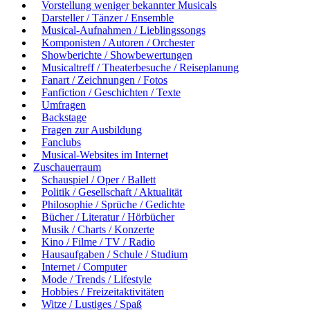
Vorstellung weniger bekannter Musicals
Darsteller / Tänzer / Ensemble
Musical-Aufnahmen / Lieblingssongs
Komponisten / Autoren / Orchester
Showberichte / Showbewertungen
Musicaltreff / Theaterbesuche / Reiseplanung
Fanart / Zeichnungen / Fotos
Fanfiction / Geschichten / Texte
Umfragen
Backstage
Fragen zur Ausbildung
Fanclubs
Musical-Websites im Internet
Zuschauerraum
Schauspiel / Oper / Ballett
Politik / Gesellschaft / Aktualität
Philosophie / Sprüche / Gedichte
Bücher / Literatur / Hörbücher
Musik / Charts / Konzerte
Kino / Filme / TV / Radio
Hausaufgaben / Schule / Studium
Internet / Computer
Mode / Trends / Lifestyle
Hobbies / Freizeitaktivitäten
Witze / Lustiges / Spaß