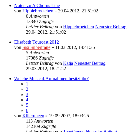
Noten zu A Chorus Line
von
Hippiebroetchen
» 29.04.2012, 21:51:02
0
Antworten
13340
Zugriffe
Letzter Beitrag
von
Hippiebroetchen
Neuester Beitrag
29.04.2012, 21:51:02
Elisabeth Tourcast 2012
von
Sisi Silberträne
» 11.03.2012, 14:41:35
5
Antworten
17086
Zugriffe
Letzter Beitrag
von
Katja
Neuester Beitrag
29.03.2012, 18:21:52
Welche Musical-Aufnahmen besitzt ihr?
1
2
3
4
5
6
von
Killerqueen
» 19.09.2007, 18:03:25
113
Antworten
142109
Zugriffe
Letzter Beitrag
von
TeenQueen
Neuester Beitrag