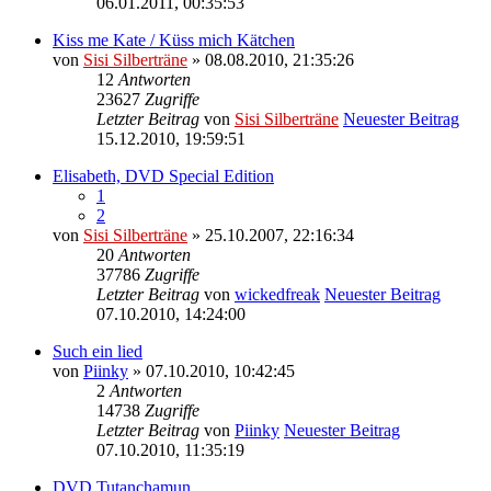
06.01.2011, 00:35:53
Kiss me Kate / Küss mich Kätchen
von
Sisi Silberträne
» 08.08.2010, 21:35:26
12
Antworten
23627
Zugriffe
Letzter Beitrag
von
Sisi Silberträne
Neuester Beitrag
15.12.2010, 19:59:51
Elisabeth, DVD Special Edition
1
2
von
Sisi Silberträne
» 25.10.2007, 22:16:34
20
Antworten
37786
Zugriffe
Letzter Beitrag
von
wickedfreak
Neuester Beitrag
07.10.2010, 14:24:00
Such ein lied
von
Piinky
» 07.10.2010, 10:42:45
2
Antworten
14738
Zugriffe
Letzter Beitrag
von
Piinky
Neuester Beitrag
07.10.2010, 11:35:19
DVD Tutanchamun