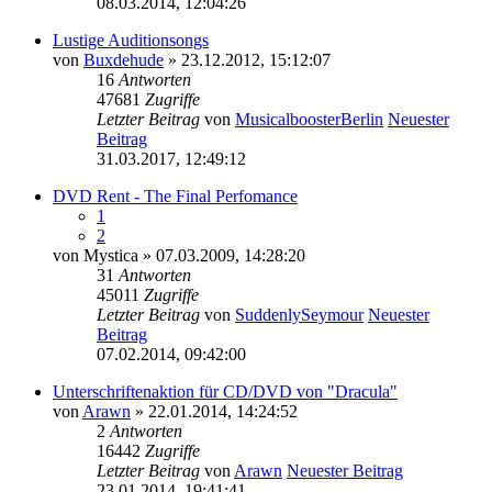
08.03.2014, 12:04:26
Lustige Auditionsongs
von
Buxdehude
» 23.12.2012, 15:12:07
16
Antworten
47681
Zugriffe
Letzter Beitrag
von
MusicalboosterBerlin
Neuester
Beitrag
31.03.2017, 12:49:12
DVD Rent - The Final Perfomance
1
2
von
Mystica
» 07.03.2009, 14:28:20
31
Antworten
45011
Zugriffe
Letzter Beitrag
von
SuddenlySeymour
Neuester
Beitrag
07.02.2014, 09:42:00
Unterschriftenaktion für CD/DVD von "Dracula"
von
Arawn
» 22.01.2014, 14:24:52
2
Antworten
16442
Zugriffe
Letzter Beitrag
von
Arawn
Neuester Beitrag
23.01.2014, 19:41:41