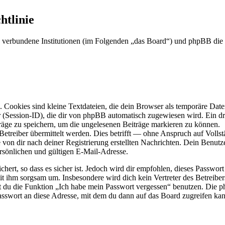
htlinie
f. verbundene Institutionen (im Folgenden „das Board“) und phpBB d
Cookies sind kleine Textdateien, die dein Browser als temporäre Datei
ssion-ID), die dir von phpBB automatisch zugewiesen wird. Ein dritt
räge zu speichern, um die ungelesenen Beiträge markieren zu können.
reiber übermittelt werden. Dies betrifft — ohne Anspruch auf Vollstän
 von dir nach deiner Registrierung erstellten Nachrichten. Dein Benu
sönlichen und gültigen E-Mail-Adresse.
ert, so dass es sicher ist. Jedoch wird dir empfohlen, dieses Passwor
it ihm sorgsam um. Insbesondere wird dich kein Vertreter des Betreibe
nst du die Funktion „Ich habe mein Passwort vergessen“ benutzen. Di
asswort an diese Adresse, mit dem du dann auf das Board zugreifen kan