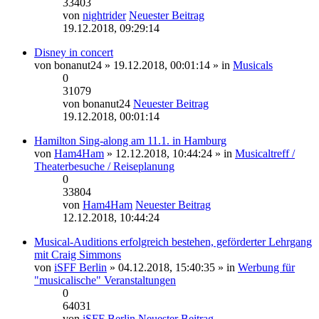
33403
von
nightrider
Neuester Beitrag
19.12.2018, 09:29:14
Disney in concert
von
bonanut24
» 19.12.2018, 00:01:14 » in
Musicals
0
31079
von
bonanut24
Neuester Beitrag
19.12.2018, 00:01:14
Hamilton Sing-along am 11.1. in Hamburg
von
Ham4Ham
» 12.12.2018, 10:44:24 » in
Musicaltreff /
Theaterbesuche / Reiseplanung
0
33804
von
Ham4Ham
Neuester Beitrag
12.12.2018, 10:44:24
Musical-Auditions erfolgreich bestehen, geförderter Lehrgang
mit Craig Simmons
von
iSFF Berlin
» 04.12.2018, 15:40:35 » in
Werbung für
"musicalische" Veranstaltungen
0
64031
von
iSFF Berlin
Neuester Beitrag