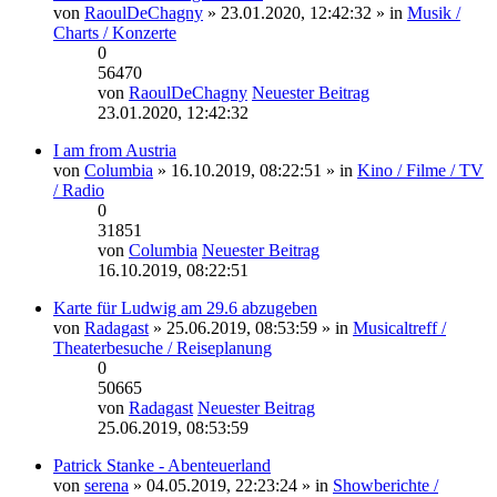
von
RaoulDeChagny
» 23.01.2020, 12:42:32 » in
Musik /
Charts / Konzerte
0
56470
von
RaoulDeChagny
Neuester Beitrag
23.01.2020, 12:42:32
I am from Austria
von
Columbia
» 16.10.2019, 08:22:51 » in
Kino / Filme / TV
/ Radio
0
31851
von
Columbia
Neuester Beitrag
16.10.2019, 08:22:51
Karte für Ludwig am 29.6 abzugeben
von
Radagast
» 25.06.2019, 08:53:59 » in
Musicaltreff /
Theaterbesuche / Reiseplanung
0
50665
von
Radagast
Neuester Beitrag
25.06.2019, 08:53:59
Patrick Stanke - Abenteuerland
von
serena
» 04.05.2019, 22:23:24 » in
Showberichte /