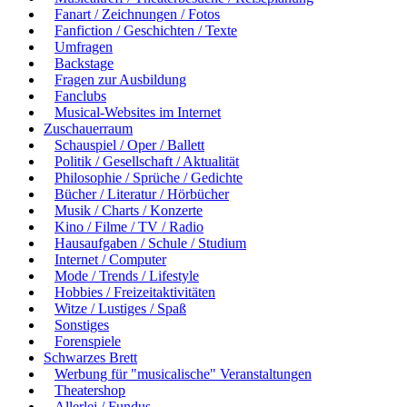
Fanart / Zeichnungen / Fotos
Fanfiction / Geschichten / Texte
Umfragen
Backstage
Fragen zur Ausbildung
Fanclubs
Musical-Websites im Internet
Zuschauerraum
Schauspiel / Oper / Ballett
Politik / Gesellschaft / Aktualität
Philosophie / Sprüche / Gedichte
Bücher / Literatur / Hörbücher
Musik / Charts / Konzerte
Kino / Filme / TV / Radio
Hausaufgaben / Schule / Studium
Internet / Computer
Mode / Trends / Lifestyle
Hobbies / Freizeitaktivitäten
Witze / Lustiges / Spaß
Sonstiges
Forenspiele
Schwarzes Brett
Werbung für "musicalische" Veranstaltungen
Theatershop
Allerlei / Fundus