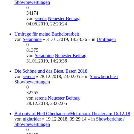
Showbewertungen
0
34174
von
serena
Neuester Beitrag
04.05.2019, 22:23:24
Umfrage für meine Bachelorarbeit
von
Seraphine
» 31.01.2019, 14:23:36 » in
Umfragen
0
81375
von
Seraphine
Neuester Beitrag
31.01.2019, 14:23:36
Die Schöne und das Biest, Essen 2018
von
serena
» 28.12.2018, 23:02:05 » in
Showberichte /
Showbewertungen
0
32755
von
serena
Neuester Beitrag
28.12.2018, 23:02:05
Bat outv of Hell Oberhausen/Metronom Theater am 16.12.18
von
nightrider
» 19.12.2018, 09:29:14 » in
Showberichte /
Showbewertungen
0