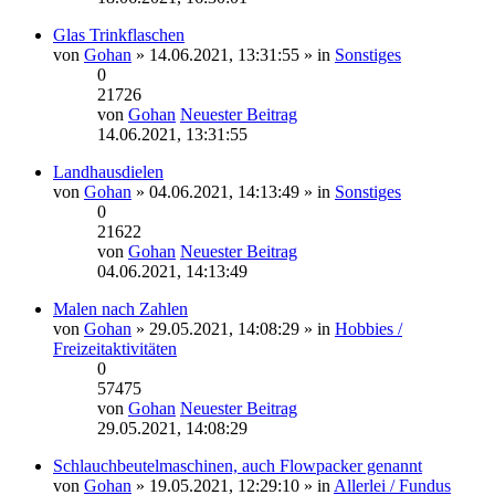
Glas Trinkflaschen
von
Gohan
» 14.06.2021, 13:31:55 » in
Sonstiges
0
21726
von
Gohan
Neuester Beitrag
14.06.2021, 13:31:55
Landhausdielen
von
Gohan
» 04.06.2021, 14:13:49 » in
Sonstiges
0
21622
von
Gohan
Neuester Beitrag
04.06.2021, 14:13:49
Malen nach Zahlen
von
Gohan
» 29.05.2021, 14:08:29 » in
Hobbies /
Freizeitaktivitäten
0
57475
von
Gohan
Neuester Beitrag
29.05.2021, 14:08:29
Schlauchbeutelmaschinen, auch Flowpacker genannt
von
Gohan
» 19.05.2021, 12:29:10 » in
Allerlei / Fundus