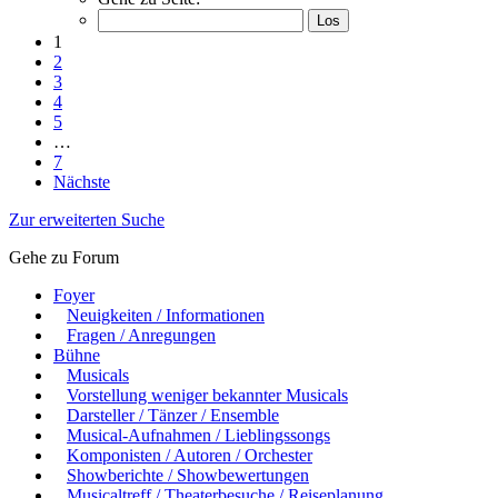
1
2
3
4
5
…
7
Nächste
Zur erweiterten Suche
Gehe zu Forum
Foyer
Neuigkeiten / Informationen
Fragen / Anregungen
Bühne
Musicals
Vorstellung weniger bekannter Musicals
Darsteller / Tänzer / Ensemble
Musical-Aufnahmen / Lieblingssongs
Komponisten / Autoren / Orchester
Showberichte / Showbewertungen
Musicaltreff / Theaterbesuche / Reiseplanung