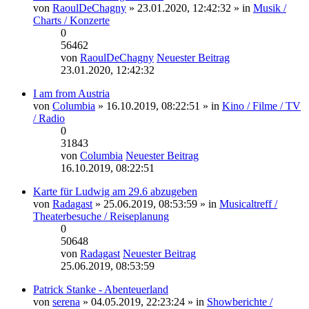
von
RaoulDeChagny
» 23.01.2020, 12:42:32 » in
Musik /
Charts / Konzerte
0
56462
von
RaoulDeChagny
Neuester Beitrag
23.01.2020, 12:42:32
I am from Austria
von
Columbia
» 16.10.2019, 08:22:51 » in
Kino / Filme / TV
/ Radio
0
31843
von
Columbia
Neuester Beitrag
16.10.2019, 08:22:51
Karte für Ludwig am 29.6 abzugeben
von
Radagast
» 25.06.2019, 08:53:59 » in
Musicaltreff /
Theaterbesuche / Reiseplanung
0
50648
von
Radagast
Neuester Beitrag
25.06.2019, 08:53:59
Patrick Stanke - Abenteuerland
von
serena
» 04.05.2019, 22:23:24 » in
Showberichte /