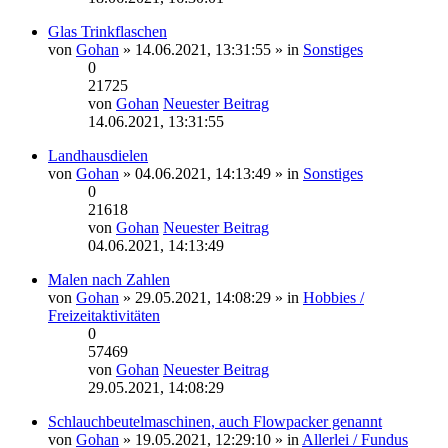
Glas Trinkflaschen
von
Gohan
» 14.06.2021, 13:31:55 » in
Sonstiges
0
21725
von
Gohan
Neuester Beitrag
14.06.2021, 13:31:55
Landhausdielen
von
Gohan
» 04.06.2021, 14:13:49 » in
Sonstiges
0
21618
von
Gohan
Neuester Beitrag
04.06.2021, 14:13:49
Malen nach Zahlen
von
Gohan
» 29.05.2021, 14:08:29 » in
Hobbies /
Freizeitaktivitäten
0
57469
von
Gohan
Neuester Beitrag
29.05.2021, 14:08:29
Schlauchbeutelmaschinen, auch Flowpacker genannt
von
Gohan
» 19.05.2021, 12:29:10 » in
Allerlei / Fundus