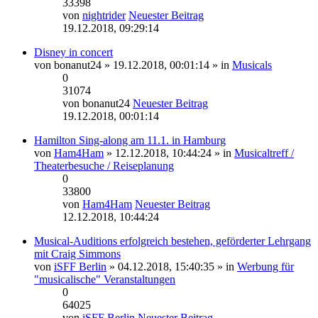
33398
von
nightrider
Neuester Beitrag
19.12.2018, 09:29:14
Disney in concert
von
bonanut24
» 19.12.2018, 00:01:14 » in
Musicals
0
31074
von
bonanut24
Neuester Beitrag
19.12.2018, 00:01:14
Hamilton Sing-along am 11.1. in Hamburg
von
Ham4Ham
» 12.12.2018, 10:44:24 » in
Musicaltreff /
Theaterbesuche / Reiseplanung
0
33800
von
Ham4Ham
Neuester Beitrag
12.12.2018, 10:44:24
Musical-Auditions erfolgreich bestehen, geförderter Lehrgang
mit Craig Simmons
von
iSFF Berlin
» 04.12.2018, 15:40:35 » in
Werbung für
"musicalische" Veranstaltungen
0
64025
von
iSFF Berlin
Neuester Beitrag