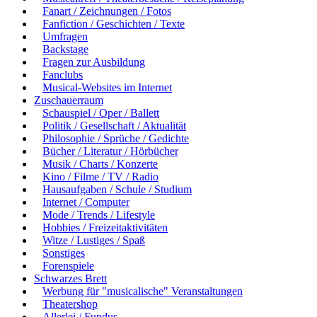
Fanart / Zeichnungen / Fotos
Fanfiction / Geschichten / Texte
Umfragen
Backstage
Fragen zur Ausbildung
Fanclubs
Musical-Websites im Internet
Zuschauerraum
Schauspiel / Oper / Ballett
Politik / Gesellschaft / Aktualität
Philosophie / Sprüche / Gedichte
Bücher / Literatur / Hörbücher
Musik / Charts / Konzerte
Kino / Filme / TV / Radio
Hausaufgaben / Schule / Studium
Internet / Computer
Mode / Trends / Lifestyle
Hobbies / Freizeitaktivitäten
Witze / Lustiges / Spaß
Sonstiges
Forenspiele
Schwarzes Brett
Werbung für "musicalische" Veranstaltungen
Theatershop
Allerlei / Fundus