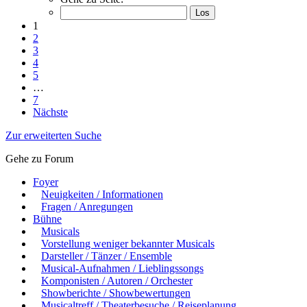
1
2
3
4
5
…
7
Nächste
Zur erweiterten Suche
Gehe zu Forum
Foyer
Neuigkeiten / Informationen
Fragen / Anregungen
Bühne
Musicals
Vorstellung weniger bekannter Musicals
Darsteller / Tänzer / Ensemble
Musical-Aufnahmen / Lieblingssongs
Komponisten / Autoren / Orchester
Showberichte / Showbewertungen
Musicaltreff / Theaterbesuche / Reiseplanung