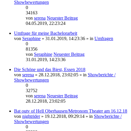
Showbewertungen
0
34163
von
serena
Neuester Beitrag
04.05.2019, 22:23:24
Umfrage für meine Bachelorarbeit
von
Seraphine
» 31.01.2019, 14:23:36 » in
Umfragen
0
81356
von
Seraphine
Neuester Beitrag
31.01.2019, 14:23:36
Die Schöne und das Biest, Essen 2018
von
serena
» 28.12.2018, 23:02:05 » in
Showberichte /
Showbewertungen
0
32752
von
serena
Neuester Beitrag
28.12.2018, 23:02:05
Bat outv of Hell Oberhausen/Metronom Theater am 16.12.18
von
nightrider
» 19.12.2018, 09:29:14 » in
Showberichte /
Showbewertungen
0