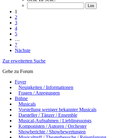
1
2
3
4
5
…
7
Nächste
Zur erweiterten Suche
Gehe zu Forum
Foyer
Neuigkeiten / Informationen
Fragen / Anregungen
Bühne
Musicals
Vorstellung weniger bekannter Musicals
Darsteller / Tänzer / Ensemble
Musical-Aufnahmen / Lieblingssongs
Komponisten / Autoren / Orchester
Showberichte / Showbewertungen
Musicaltreff / Theaterbesuche / Reiseplanung