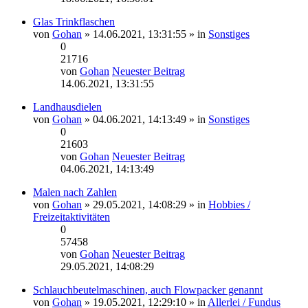
Glas Trinkflaschen
von
Gohan
» 14.06.2021, 13:31:55 » in
Sonstiges
0
21716
von
Gohan
Neuester Beitrag
14.06.2021, 13:31:55
Landhausdielen
von
Gohan
» 04.06.2021, 14:13:49 » in
Sonstiges
0
21603
von
Gohan
Neuester Beitrag
04.06.2021, 14:13:49
Malen nach Zahlen
von
Gohan
» 29.05.2021, 14:08:29 » in
Hobbies /
Freizeitaktivitäten
0
57458
von
Gohan
Neuester Beitrag
29.05.2021, 14:08:29
Schlauchbeutelmaschinen, auch Flowpacker genannt
von
Gohan
» 19.05.2021, 12:29:10 » in
Allerlei / Fundus