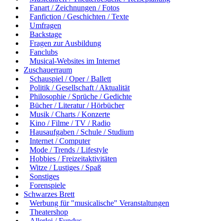
Fanart / Zeichnungen / Fotos
Fanfiction / Geschichten / Texte
Umfragen
Backstage
Fragen zur Ausbildung
Fanclubs
Musical-Websites im Internet
Zuschauerraum
Schauspiel / Oper / Ballett
Politik / Gesellschaft / Aktualität
Philosophie / Sprüche / Gedichte
Bücher / Literatur / Hörbücher
Musik / Charts / Konzerte
Kino / Filme / TV / Radio
Hausaufgaben / Schule / Studium
Internet / Computer
Mode / Trends / Lifestyle
Hobbies / Freizeitaktivitäten
Witze / Lustiges / Spaß
Sonstiges
Forenspiele
Schwarzes Brett
Werbung für "musicalische" Veranstaltungen
Theatershop
Allerlei / Fundus