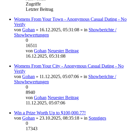
Zugriffe
Letzter Beitrag
Womens From Your Town - Anonymous Casual Dating - No
Verify
von
Gohan
» 16.12.2025, 05:31:08 » in
Showberichte /
Showbewertungen
0
16511
von
Gohan
Neuester Beitrag
16.12.2025, 05:31:08
Womens From Your City - Anonymous Casual Dating - No
Verify
von
Gohan
» 11.12.2025, 05:07:06 » in
Showberichte /
Showbewertungen
0
8940
von
Gohan
Neuester Beitrag
11.12.2025, 05:07:06
Win a Prize Worth Up to $100,000.77!
von
Gohan
» 23.10.2025, 08:35:18 » in
Sonstiges
0
17343