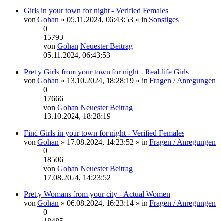
Girls in your town for night - Verified Females
von
Gohan
» 05.11.2024, 06:43:53 » in
Sonstiges
0
15793
von
Gohan
Neuester Beitrag
05.11.2024, 06:43:53
Pretty Girls from your town for night - Real-life Girls
von
Gohan
» 13.10.2024, 18:28:19 » in
Fragen / Anregungen
0
17666
von
Gohan
Neuester Beitrag
13.10.2024, 18:28:19
Find Girls in your town for night - Verified Females
von
Gohan
» 17.08.2024, 14:23:52 » in
Fragen / Anregungen
0
18506
von
Gohan
Neuester Beitrag
17.08.2024, 14:23:52
Pretty Womans from your city - Actual Women
von
Gohan
» 06.08.2024, 16:23:14 » in
Fragen / Anregungen
0
18485