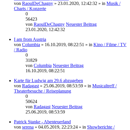
von
RaoulDeChagny
» 23.01.2020, 12:42:32 » in
Musik /
Charts / Konzerte
0
56423
von
RaoulDeChagny
Neuester Beitrag
23.01.2020, 12:42:32
I am from Austria
von
Columbia
» 16.10.2019, 08:22:51 » in
Kino / Filme / TV
/ Radio
0
31829
von
Columbia
Neuester Beitrag
16.10.2019, 08:22:51
Karte für Ludwig am 29.6 abzugeben
von
Radagast
» 25.06.2019, 08:53:59 » in
Musicaltreff /
Theaterbesuche / Reiseplanung
0
50624
von
Radagast
Neuester Beitrag
25.06.2019, 08:53:59
Patrick Stanke - Abenteuerland
von
serena
» 04.05.2019, 22:23:24 » in
Showberichte /