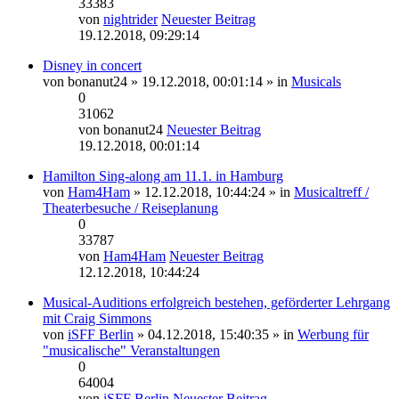
33383
von
nightrider
Neuester Beitrag
19.12.2018, 09:29:14
Disney in concert
von
bonanut24
» 19.12.2018, 00:01:14 » in
Musicals
0
31062
von
bonanut24
Neuester Beitrag
19.12.2018, 00:01:14
Hamilton Sing-along am 11.1. in Hamburg
von
Ham4Ham
» 12.12.2018, 10:44:24 » in
Musicaltreff /
Theaterbesuche / Reiseplanung
0
33787
von
Ham4Ham
Neuester Beitrag
12.12.2018, 10:44:24
Musical-Auditions erfolgreich bestehen, geförderter Lehrgang
mit Craig Simmons
von
iSFF Berlin
» 04.12.2018, 15:40:35 » in
Werbung für
"musicalische" Veranstaltungen
0
64004
von
iSFF Berlin
Neuester Beitrag