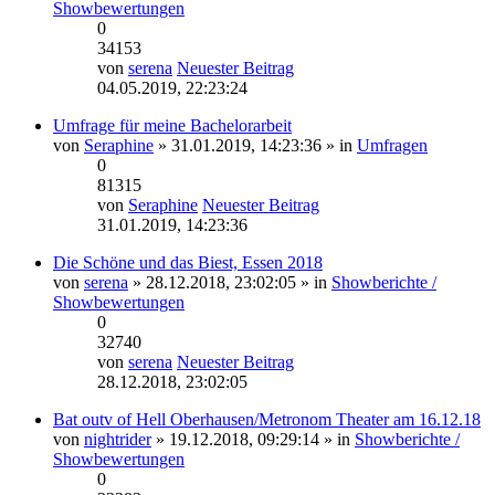
Showbewertungen
0
34153
von
serena
Neuester Beitrag
04.05.2019, 22:23:24
Umfrage für meine Bachelorarbeit
von
Seraphine
» 31.01.2019, 14:23:36 » in
Umfragen
0
81315
von
Seraphine
Neuester Beitrag
31.01.2019, 14:23:36
Die Schöne und das Biest, Essen 2018
von
serena
» 28.12.2018, 23:02:05 » in
Showberichte /
Showbewertungen
0
32740
von
serena
Neuester Beitrag
28.12.2018, 23:02:05
Bat outv of Hell Oberhausen/Metronom Theater am 16.12.18
von
nightrider
» 19.12.2018, 09:29:14 » in
Showberichte /
Showbewertungen
0