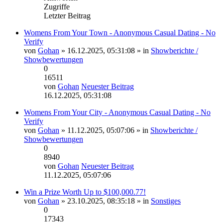
Zugriffe
Letzter Beitrag
Womens From Your Town - Anonymous Casual Dating - No
Verify
von
Gohan
» 16.12.2025, 05:31:08 » in
Showberichte /
Showbewertungen
0
16511
von
Gohan
Neuester Beitrag
16.12.2025, 05:31:08
Womens From Your City - Anonymous Casual Dating - No
Verify
von
Gohan
» 11.12.2025, 05:07:06 » in
Showberichte /
Showbewertungen
0
8940
von
Gohan
Neuester Beitrag
11.12.2025, 05:07:06
Win a Prize Worth Up to $100,000.77!
von
Gohan
» 23.10.2025, 08:35:18 » in
Sonstiges
0
17343