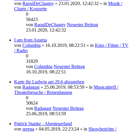
von
RaoulDeChagny
» 23.01.2020, 12:42:32 » in
Musik /
Charts / Konzerte
0
56423
von
RaoulDeChagny
Neuester Beitrag
23.01.2020, 12:42:32
I am from Austria
von
Columbia
» 16.10.2019, 08:22:51 » in
Kino / Filme / TV
/ Radio
0
31829
von
Columbia
Neuester Beitrag
16.10.2019, 08:22:51
Karte für Ludwig am 29.6 abzugeben
von
Radagast
» 25.06.2019, 08:53:59 » in
Musicaltreff /
Theaterbesuche / Reiseplanung
0
50624
von
Radagast
Neuester Beitrag
25.06.2019, 08:53:59
Patrick Stanke - Abenteuerland
von
serena
» 04.05.2019, 22:23:24 » in
Showberichte /