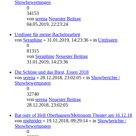
Showbewertungen
0
34153
von
serena
Neuester Beitrag
04.05.2019, 22:23:24
Umfrage für meine Bachelorarbeit
von
Seraphine
» 31.01.2019, 14:23:36 » in
Umfragen
0
81315
von
Seraphine
Neuester Beitrag
31.01.2019, 14:23:36
Die Schöne und das Biest, Essen 2018
von
serena
» 28.12.2018, 23:02:05 » in
Showberichte /
Showbewertungen
0
32740
von
serena
Neuester Beitrag
28.12.2018, 23:02:05
Bat outv of Hell Oberhausen/Metronom Theater am 16.12.18
von
nightrider
» 19.12.2018, 09:29:14 » in
Showberichte /
Showbewertungen
0