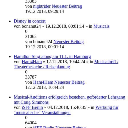
33383
von
nightrider
Neuester Beitrag
19.12.2018, 09:29:14
Disney in concert
von
bonanut24
» 19.12.2018, 00:01:14 » in
Musicals
0
31062
von
bonanut24
Neuester Beitrag
19.12.2018, 00:01:14
Hamilton Sing-along am 11.1. in Hamburg
von
Ham4Ham
» 12.12.2018, 10:44:24 » in
Musicaltreff /
Theaterbesuche / Reiseplanung
0
33787
von
Ham4Ham
Neuester Beitrag
12.12.2018, 10:44:24
Musical-Auditions erfolgreich bestehen, geförderter Lehrgang
mit Craig Simmons
von
iSFF Berlin
» 04.12.2018, 15:40:35 » in
Werbung für
"musicalische" Veranstaltungen
0
64004
von
iSFF Berlin
Neuester Beitrag