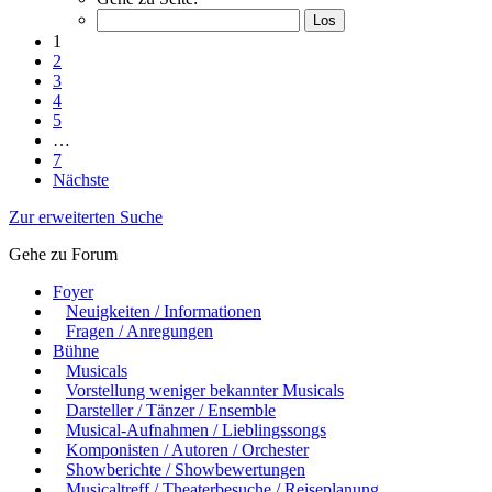
1
2
3
4
5
…
7
Nächste
Zur erweiterten Suche
Gehe zu Forum
Foyer
Neuigkeiten / Informationen
Fragen / Anregungen
Bühne
Musicals
Vorstellung weniger bekannter Musicals
Darsteller / Tänzer / Ensemble
Musical-Aufnahmen / Lieblingssongs
Komponisten / Autoren / Orchester
Showberichte / Showbewertungen
Musicaltreff / Theaterbesuche / Reiseplanung