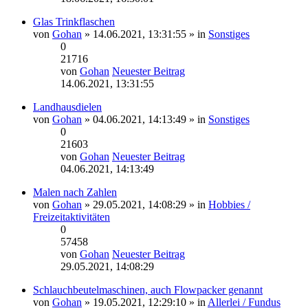
Glas Trinkflaschen
von
Gohan
» 14.06.2021, 13:31:55 » in
Sonstiges
0
21716
von
Gohan
Neuester Beitrag
14.06.2021, 13:31:55
Landhausdielen
von
Gohan
» 04.06.2021, 14:13:49 » in
Sonstiges
0
21603
von
Gohan
Neuester Beitrag
04.06.2021, 14:13:49
Malen nach Zahlen
von
Gohan
» 29.05.2021, 14:08:29 » in
Hobbies /
Freizeitaktivitäten
0
57458
von
Gohan
Neuester Beitrag
29.05.2021, 14:08:29
Schlauchbeutelmaschinen, auch Flowpacker genannt
von
Gohan
» 19.05.2021, 12:29:10 » in
Allerlei / Fundus