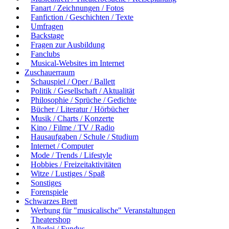
Fanart / Zeichnungen / Fotos
Fanfiction / Geschichten / Texte
Umfragen
Backstage
Fragen zur Ausbildung
Fanclubs
Musical-Websites im Internet
Zuschauerraum
Schauspiel / Oper / Ballett
Politik / Gesellschaft / Aktualität
Philosophie / Sprüche / Gedichte
Bücher / Literatur / Hörbücher
Musik / Charts / Konzerte
Kino / Filme / TV / Radio
Hausaufgaben / Schule / Studium
Internet / Computer
Mode / Trends / Lifestyle
Hobbies / Freizeitaktivitäten
Witze / Lustiges / Spaß
Sonstiges
Forenspiele
Schwarzes Brett
Werbung für "musicalische" Veranstaltungen
Theatershop
Allerlei / Fundus