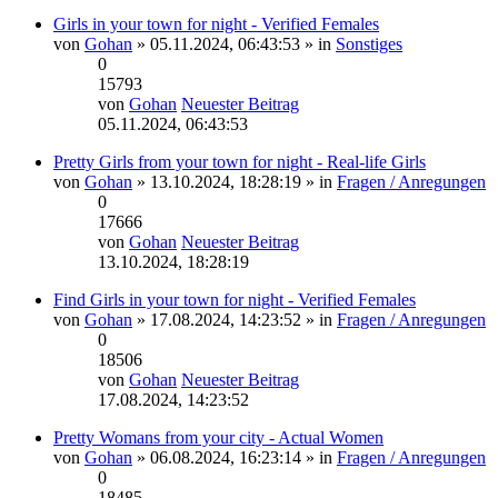
Girls in your town for night - Verified Females
von
Gohan
» 05.11.2024, 06:43:53 » in
Sonstiges
0
15793
von
Gohan
Neuester Beitrag
05.11.2024, 06:43:53
Pretty Girls from your town for night - Real-life Girls
von
Gohan
» 13.10.2024, 18:28:19 » in
Fragen / Anregungen
0
17666
von
Gohan
Neuester Beitrag
13.10.2024, 18:28:19
Find Girls in your town for night - Verified Females
von
Gohan
» 17.08.2024, 14:23:52 » in
Fragen / Anregungen
0
18506
von
Gohan
Neuester Beitrag
17.08.2024, 14:23:52
Pretty Womans from your city - Actual Women
von
Gohan
» 06.08.2024, 16:23:14 » in
Fragen / Anregungen
0
18485