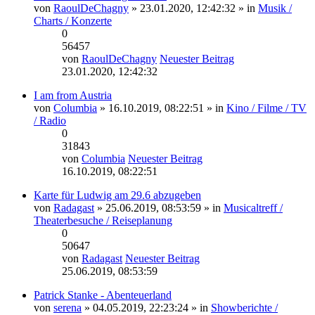
von
RaoulDeChagny
» 23.01.2020, 12:42:32 » in
Musik /
Charts / Konzerte
0
56457
von
RaoulDeChagny
Neuester Beitrag
23.01.2020, 12:42:32
I am from Austria
von
Columbia
» 16.10.2019, 08:22:51 » in
Kino / Filme / TV
/ Radio
0
31843
von
Columbia
Neuester Beitrag
16.10.2019, 08:22:51
Karte für Ludwig am 29.6 abzugeben
von
Radagast
» 25.06.2019, 08:53:59 » in
Musicaltreff /
Theaterbesuche / Reiseplanung
0
50647
von
Radagast
Neuester Beitrag
25.06.2019, 08:53:59
Patrick Stanke - Abenteuerland
von
serena
» 04.05.2019, 22:23:24 » in
Showberichte /