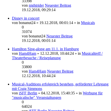
33398
von
nightrider
Neuester Beitrag
19.12.2018, 09:29:14
Disney in concert
von
bonanut24
» 19.12.2018, 00:01:14 » in
Musicals
0
31074
von
bonanut24
Neuester Beitrag
19.12.2018, 00:01:14
Hamilton Sing-along am 11.1. in Hamburg
von
Ham4Ham
» 12.12.2018, 10:44:24 » in
Musicaltreff /
Theaterbesuche / Reiseplanung
0
33800
von
Ham4Ham
Neuester Beitrag
12.12.2018, 10:44:24
Musical-Auditions erfolgreich bestehen, geförderter Lehrgang
mit Craig Simmons
von
iSFF Berlin
» 04.12.2018, 15:40:35 » in
Werbung für
"musicalische" Veranstaltungen
0
64024
von
iSFF Berlin
Neuester Beitrag