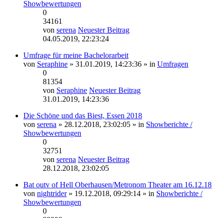
Showbewertungen
0
34161
von
serena
Neuester Beitrag
04.05.2019, 22:23:24
Umfrage für meine Bachelorarbeit
von
Seraphine
» 31.01.2019, 14:23:36 » in
Umfragen
0
81354
von
Seraphine
Neuester Beitrag
31.01.2019, 14:23:36
Die Schöne und das Biest, Essen 2018
von
serena
» 28.12.2018, 23:02:05 » in
Showberichte /
Showbewertungen
0
32751
von
serena
Neuester Beitrag
28.12.2018, 23:02:05
Bat outv of Hell Oberhausen/Metronom Theater am 16.12.18
von
nightrider
» 19.12.2018, 09:29:14 » in
Showberichte /
Showbewertungen
0