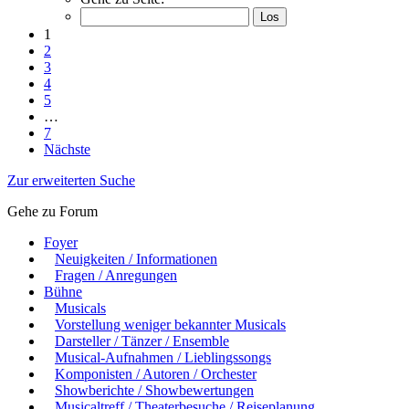
1
2
3
4
5
…
7
Nächste
Zur erweiterten Suche
Gehe zu Forum
Foyer
Neuigkeiten / Informationen
Fragen / Anregungen
Bühne
Musicals
Vorstellung weniger bekannter Musicals
Darsteller / Tänzer / Ensemble
Musical-Aufnahmen / Lieblingssongs
Komponisten / Autoren / Orchester
Showberichte / Showbewertungen
Musicaltreff / Theaterbesuche / Reiseplanung