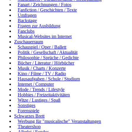
Fanart / Zeichnungen / Fotos
Fanfiction / Geschichten / Texte
Umfragen
Backstage
Fragen zur Ausbildung
Fanclubs
Musical-Websites im Internet
Zuschauerraum
Schauspiel / Oper / Ballett
Politik / Gesellschaft / Aktualität
Philosophie / Sprüche / Gedichte
Bücher / Literatur / Hörbücher
Musik / Charts / Konzerte
Kino / Filme / TV / Radio
Hausaufgaben / Schule / Studium
Internet / Computer
Mode / Trends / Lifestyle
Hobbies / Freizeitaktivitäten
Witze / Lustiges / Spaß
Sonstiges
Forenspiele
Schwarzes Brett
Werbung für "musicalische" Veranstaltungen
Theatershop
Allerlei / Fundus