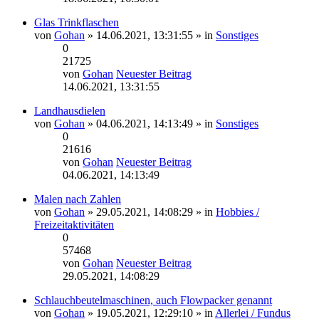
Glas Trinkflaschen
von
Gohan
» 14.06.2021, 13:31:55 » in
Sonstiges
0
21725
von
Gohan
Neuester Beitrag
14.06.2021, 13:31:55
Landhausdielen
von
Gohan
» 04.06.2021, 14:13:49 » in
Sonstiges
0
21616
von
Gohan
Neuester Beitrag
04.06.2021, 14:13:49
Malen nach Zahlen
von
Gohan
» 29.05.2021, 14:08:29 » in
Hobbies /
Freizeitaktivitäten
0
57468
von
Gohan
Neuester Beitrag
29.05.2021, 14:08:29
Schlauchbeutelmaschinen, auch Flowpacker genannt
von
Gohan
» 19.05.2021, 12:29:10 » in
Allerlei / Fundus