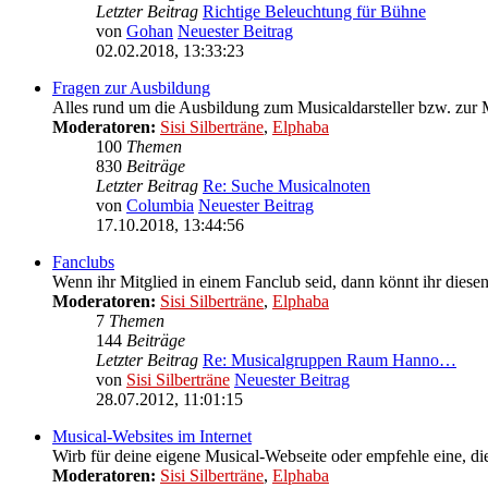
Letzter Beitrag
Richtige Beleuchtung für Bühne
von
Gohan
Neuester Beitrag
02.02.2018, 13:33:23
Fragen zur Ausbildung
Alles rund um die Ausbildung zum Musicaldarsteller bzw. zur M
Moderatoren:
Sisi Silberträne
,
Elphaba
100
Themen
830
Beiträge
Letzter Beitrag
Re: Suche Musicalnoten
von
Columbia
Neuester Beitrag
17.10.2018, 13:44:56
Fanclubs
Wenn ihr Mitglied in einem Fanclub seid, dann könnt ihr diesen 
Moderatoren:
Sisi Silberträne
,
Elphaba
7
Themen
144
Beiträge
Letzter Beitrag
Re: Musicalgruppen Raum Hanno…
von
Sisi Silberträne
Neuester Beitrag
28.07.2012, 11:01:15
Musical-Websites im Internet
Wirb für deine eigene Musical-Webseite oder empfehle eine, di
Moderatoren:
Sisi Silberträne
,
Elphaba