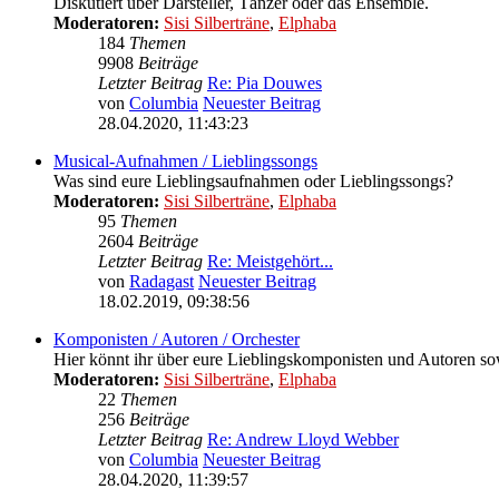
Diskutiert über Darsteller, Tänzer oder das Ensemble.
Moderatoren:
Sisi Silberträne
,
Elphaba
184
Themen
9908
Beiträge
Letzter Beitrag
Re: Pia Douwes
von
Columbia
Neuester Beitrag
28.04.2020, 11:43:23
Musical-Aufnahmen / Lieblingssongs
Was sind eure Lieblingsaufnahmen oder Lieblingssongs?
Moderatoren:
Sisi Silberträne
,
Elphaba
95
Themen
2604
Beiträge
Letzter Beitrag
Re: Meistgehört...
von
Radagast
Neuester Beitrag
18.02.2019, 09:38:56
Komponisten / Autoren / Orchester
Hier könnt ihr über eure Lieblingskomponisten und Autoren sow
Moderatoren:
Sisi Silberträne
,
Elphaba
22
Themen
256
Beiträge
Letzter Beitrag
Re: Andrew Lloyd Webber
von
Columbia
Neuester Beitrag
28.04.2020, 11:39:57