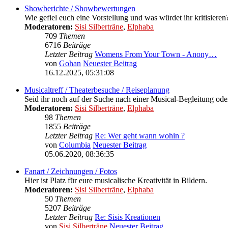
Showberichte / Showbewertungen
Wie gefiel euch eine Vorstellung und was würdet ihr kritisieren
Moderatoren:
Sisi Silberträne
,
Elphaba
709
Themen
6716
Beiträge
Letzter Beitrag
Womens From Your Town - Anony…
von
Gohan
Neuester Beitrag
16.12.2025, 05:31:08
Musicaltreff / Theaterbesuche / Reiseplanung
Seid ihr noch auf der Suche nach einer Musical-Begleitung oder
Moderatoren:
Sisi Silberträne
,
Elphaba
98
Themen
1855
Beiträge
Letzter Beitrag
Re: Wer geht wann wohin ?
von
Columbia
Neuester Beitrag
05.06.2020, 08:36:35
Fanart / Zeichnungen / Fotos
Hier ist Platz für eure musicalische Kreativität in Bildern.
Moderatoren:
Sisi Silberträne
,
Elphaba
50
Themen
5207
Beiträge
Letzter Beitrag
Re: Sisis Kreationen
von
Sisi Silberträne
Neuester Beitrag