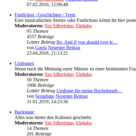
07.02.2016, 12:06:48
Fanfiction / Geschichten / Texte
Eure musicalischen Stories oder Fanfictions könnt ihr hier post
Moderatoren:
Sisi Silberträne
,
Elphaba
95
Themen
4557
Beiträge
Letzter Beitrag
Re: And if you should ever le…
von
Gaefa
Neuester Beitrag
23.04.2018, 21:13:21
Umfragen
Wenn euch die Meinung eurer Mituser zu einer bestimmten Frage
Moderatoren:
Sisi Silberträne
,
Elphaba
50
Themen
1906
Beiträge
Letzter Beitrag
Umfrage für meine Bachelorarb…
von
Seraphine
Neuester Beitrag
31.01.2019, 14:23:36
Backstage
Alles was hinter den Kulissen geschieht.
Moderatoren:
Sisi Silberträne
,
Elphaba
14
Themen
201
Beiträge